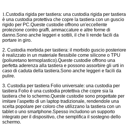
1.
Custodia rigida per tastiera: una custodia rigida per tastiera
è una custodia protettiva che copre la tastiera con un guscio
rigido per PC.Queste custodie offrono un'eccellente
protezione contro graffi, ammaccature e altre forme di
danno.Sono anche leggeri e sottili, il che li rende facili da
portare in giro.
2. Custodia morbida per tastiera: il morbido guscio posteriore
è realizzato in un materiale flessibile come silicone o TPU
(poliuretano termoplastico).Queste custodie offrono una
perfetta aderenza alla tastiera e possono assorbire gli urti in
caso di caduta della tastiera.Sono anche leggeri e facili da
pulire.
3. Custodia per tastiera Folio universale: una custodia per
tastiera Folio è una custodia protettiva che copre sia la
tastiera che lo schermo.Queste custodie sono progettate per
imitare l'aspetto di un laptop tradizionale, rendendole una
scelta popolare per coloro che utilizzano la tastiera con un
tablet o uno smartphone.Spesso includono un supporto
integrato per il dispositivo, che semplifica il sostegno dello
schermo.