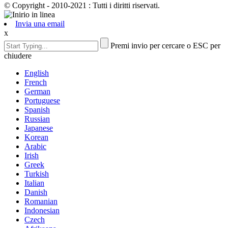
© Copyright - 2010-2021 : Tutti i diritti riservati.
Invia una email
x
Premi invio per cercare o ESC per
chiudere
English
French
German
Portuguese
Spanish
Russian
Japanese
Korean
Arabic
Irish
Greek
Turkish
Italian
Danish
Romanian
Indonesian
Czech