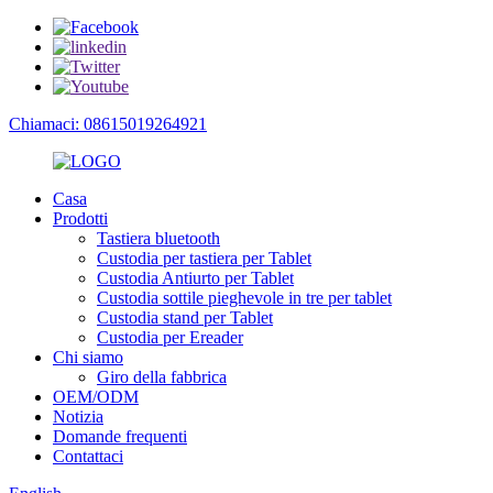
Chiamaci: 08615019264921
Casa
Prodotti
Tastiera bluetooth
Custodia per tastiera per Tablet
Custodia Antiurto per Tablet
Custodia sottile pieghevole in tre per tablet
Custodia stand per Tablet
Custodia per Ereader
Chi siamo
Giro della fabbrica
OEM/ODM
Notizia
Domande frequenti
Contattaci