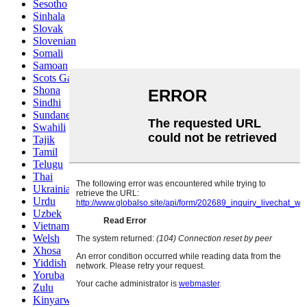
Sesotho
Sinhala
Slovak
Slovenian
Somali
Samoan
Scots Gaelic
Shona
Sindhi
Sundanese
Swahili
Tajik
Tamil
Telugu
Thai
Ukrainian
Urdu
Uzbek
Vietnamese
Welsh
Xhosa
Yiddish
Yoruba
Zulu
Kinyarwanda