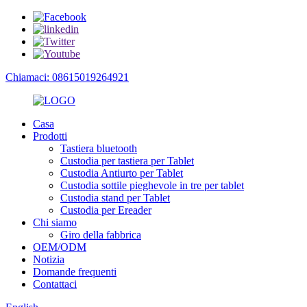
Chiamaci: 08615019264921
Casa
Prodotti
Tastiera bluetooth
Custodia per tastiera per Tablet
Custodia Antiurto per Tablet
Custodia sottile pieghevole in tre per tablet
Custodia stand per Tablet
Custodia per Ereader
Chi siamo
Giro della fabbrica
OEM/ODM
Notizia
Domande frequenti
Contattaci