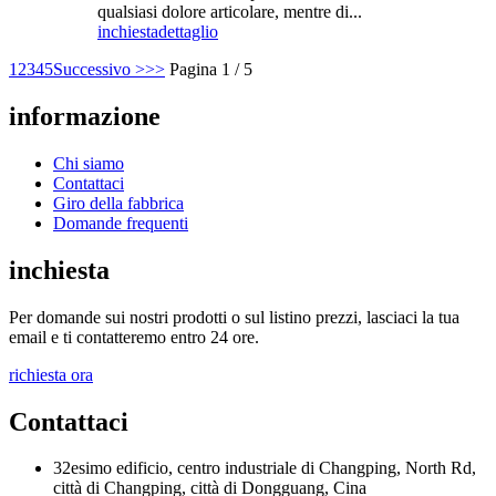
qualsiasi dolore articolare, mentre di...
inchiesta
dettaglio
1
2
3
4
5
Successivo >
>>
Pagina 1 / 5
informazione
Chi siamo
Contattaci
Giro della fabbrica
Domande frequenti
inchiesta
Per domande sui nostri prodotti o sul listino prezzi, lasciaci la tua
email e ti contatteremo entro 24 ore.
richiesta ora
Contattaci
32esimo edificio, centro industriale di Changping, North Rd,
città di Changping, città di Dongguang, Cina