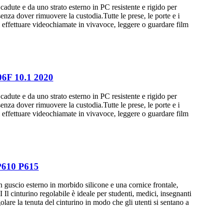
te e da uno strato esterno in PC resistente e rigido per
 senza dover rimuovere la custodia.Tutte le prese, le porte e i
effettuare videochiamate in vivavoce, leggere o guardare film
06F 10.1 2020
te e da uno strato esterno in PC resistente e rigido per
 senza dover rimuovere la custodia.Tutte le prese, le porte e i
effettuare videochiamate in vivavoce, leggere o guardare film
-P610 P615
scio esterno in morbido silicone e una cornice frontale,
turino regolabile è ideale per studenti, medici, insegnanti
lare la tenuta del cinturino in modo che gli utenti si sentano a