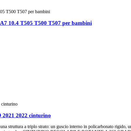
 A7 10.4 T505 T500 T507 per bambini
9 2021 2022 cinturino
ra a triplo strato: un guscio interno in policarbonato rigido, un gu