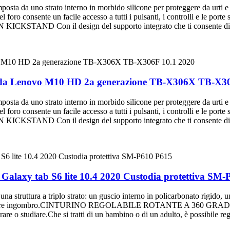
 uno strato interno in morbido silicone per proteggere da urti e cadu
l foro consente un facile accesso a tutti i pulsanti, i controlli e le porte
ON KICKSTAND Con il design del supporto integrato che ti consente di 
 scheda Lenovo M10 HD 2a generazione TB-X306X TB-X3
 uno strato interno in morbido silicone per proteggere da urti e cadu
l foro consente un facile accesso a tutti i pulsanti, i controlli e le porte
ON KICKSTAND Con il design del supporto integrato che ti consente di 
g Galaxy tab S6 lite 10.4 2020 Custodia protettiva SM
ra a triplo strato: un guscio interno in policarbonato rigido, un gu
ggiungere ingombro.CINTURINO REGOLABILE ROTANTE A 360 GRADI Il cin
re o studiare.Che si tratti di un bambino o di un adulto, è possibile rego