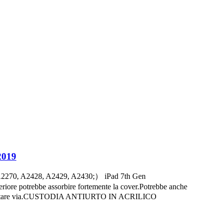
2019
 A2270, A2428, A2429, A2430;） iPad 7th Gen
potrebbe assorbire fortemente la cover.Potrebbe anche
te da portare via.CUSTODIA ANTIURTO IN ACRILICO