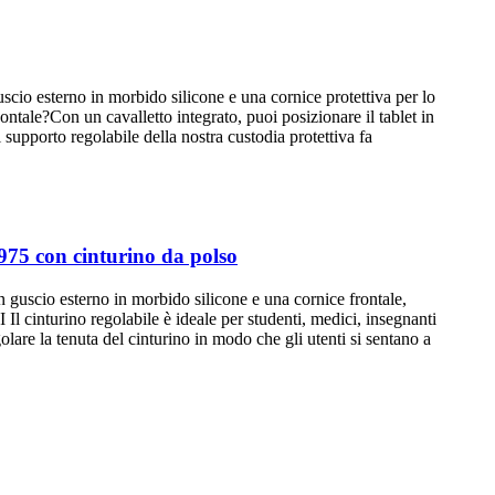
 esterno in morbido silicone e una cornice protettiva per lo
ale?Con un cavalletto integrato, puoi posizionare il tablet in
upporto regolabile della nostra custodia protettiva fa
75 con cinturino da polso
scio esterno in morbido silicone e una cornice frontale,
turino regolabile è ideale per studenti, medici, insegnanti
lare la tenuta del cinturino in modo che gli utenti si sentano a