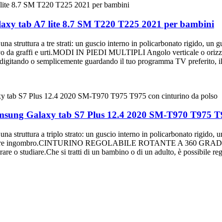
laxy tab A7 lite 8.7 SM T220 T225 2021 per bambini
ra a tre strati: un guscio interno in policarbonato rigido, un guscio
ivo da graffi e urti.MODI IN PIEDI MULTIPLI Angolo verticale o orizzont
digitando o semplicemente guardando il tuo programma TV preferito, il s
Samsung Galaxy tab S7 Plus 12.4 2020 SM-T970 T975 T9
ra a triplo strato: un guscio interno in policarbonato rigido, un gu
ggiungere ingombro.CINTURINO REGOLABILE ROTANTE A 360 GRADI Il cin
re o studiare.Che si tratti di un bambino o di un adulto, è possibile rego