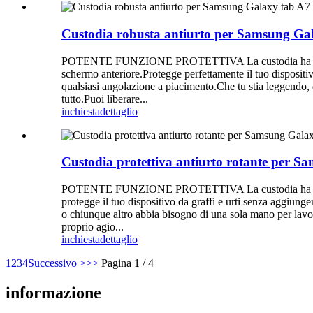
Custodia robusta antiurto per Samsung Ga
POTENTE FUNZIONE PROTETTIVA La custodia ha una struttu
schermo anteriore.Protegge perfettamente il tuo disposit
qualsiasi angolazione a piacimento.Che tu stia leggendo, 
tutto.Puoi liberare...
inchiesta
dettaglio
Custodia protettiva antiurto rotante per 
POTENTE FUNZIONE PROTETTIVA La custodia ha una struttu
protegge il tuo dispositivo da graffi e urti senza a
o chiunque altro abbia bisogno di una sola mano per lavora
proprio agio...
inchiesta
dettaglio
1
2
3
4
Successivo >
>>
Pagina 1 / 4
informazione