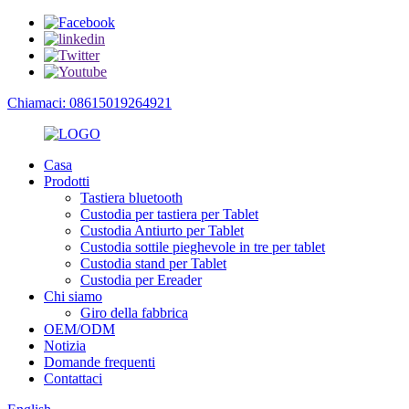
Chiamaci: 08615019264921
Casa
Prodotti
Tastiera bluetooth
Custodia per tastiera per Tablet
Custodia Antiurto per Tablet
Custodia sottile pieghevole in tre per tablet
Custodia stand per Tablet
Custodia per Ereader
Chi siamo
Giro della fabbrica
OEM/ODM
Notizia
Domande frequenti
Contattaci