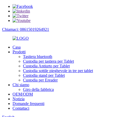
Chiamaci: 08615019264921
Casa
Prodotti
Tastiera bluetooth
Custodia per tastiera per Tablet
Custodia Antiurto per Tablet
Custodia sottile pieghevole in tre per tablet
Custodia stand per Tablet
Custodia per Ereader
Chi siamo
Giro della fabbrica
OEM/ODM
Notizia
Domande frequenti
Contattaci