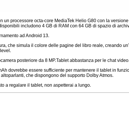
a con un processore octa-core MediaTek Helio G80 con la versi
e disponibili includono 4 GB di RAM con 64 GB di spazio di arch
iornamento ad Android 13.
ura, che simula il colore delle pagine del libro reale, creando un
level.
ocamera posteriore da 8 MP.Tablet abbastanza per le chat video
 mAh dovrebbe essere sufficiente per mantenere il tablet in funzi
 altoparlanti, che dispongono del supporto Dolby Atmos.
o a regalare il tablet, non aspetterai a lungo.