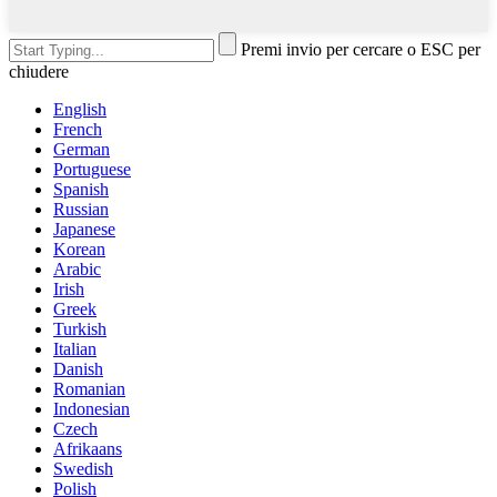
Premi invio per cercare o ESC per
chiudere
English
French
German
Portuguese
Spanish
Russian
Japanese
Korean
Arabic
Irish
Greek
Turkish
Italian
Danish
Romanian
Indonesian
Czech
Afrikaans
Swedish
Polish