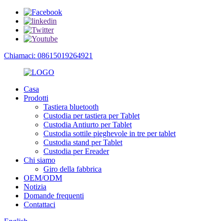
Chiamaci: 08615019264921
Casa
Prodotti
Tastiera bluetooth
Custodia per tastiera per Tablet
Custodia Antiurto per Tablet
Custodia sottile pieghevole in tre per tablet
Custodia stand per Tablet
Custodia per Ereader
Chi siamo
Giro della fabbrica
OEM/ODM
Notizia
Domande frequenti
Contattaci