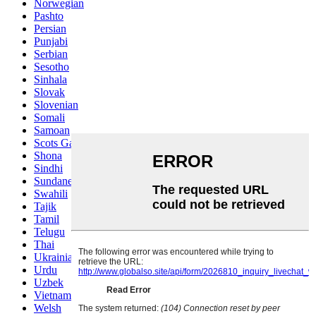
Norwegian
Pashto
Persian
Punjabi
Serbian
Sesotho
Sinhala
Slovak
Slovenian
Somali
Samoan
Scots Gaelic
Shona
Sindhi
Sundanese
Swahili
Tajik
Tamil
Telugu
Thai
Ukrainian
Urdu
Uzbek
Vietnamese
Welsh