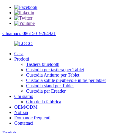
Chiamaci: 08615019264921
Casa
Prodotti
Tastiera bluetooth
Custodia per tastiera per Tablet
Custodia Antiurto per Tablet
Custodia sottile pieghevole in tre per tablet
Custodia stand per Tablet
Custodia per Ereader
Chi siamo
Giro della fabbrica
OEM/ODM
Notizia
Domande frequenti
Contattaci