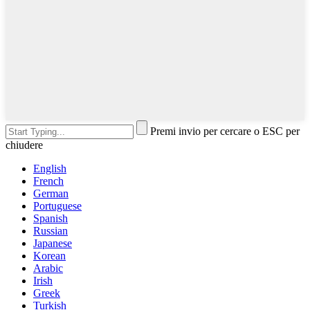
Premi invio per cercare o ESC per
chiudere
English
French
German
Portuguese
Spanish
Russian
Japanese
Korean
Arabic
Irish
Greek
Turkish