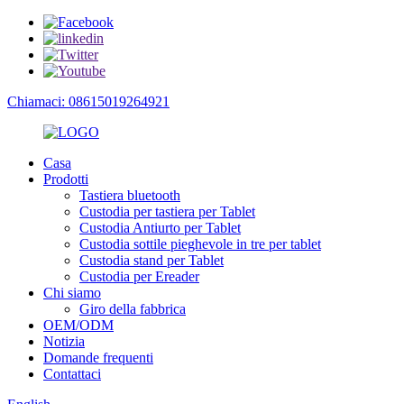
Chiamaci: 08615019264921
Casa
Prodotti
Tastiera bluetooth
Custodia per tastiera per Tablet
Custodia Antiurto per Tablet
Custodia sottile pieghevole in tre per tablet
Custodia stand per Tablet
Custodia per Ereader
Chi siamo
Giro della fabbrica
OEM/ODM
Notizia
Domande frequenti
Contattaci