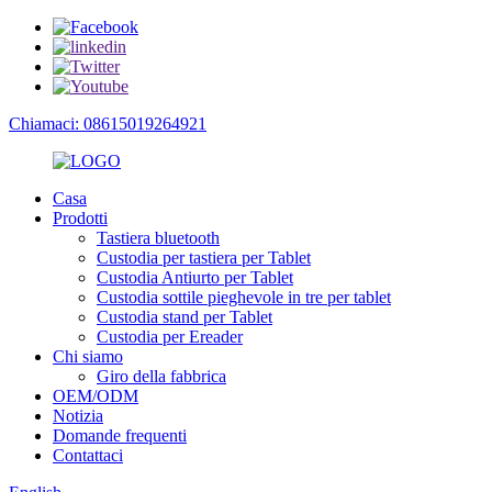
Chiamaci: 08615019264921
Casa
Prodotti
Tastiera bluetooth
Custodia per tastiera per Tablet
Custodia Antiurto per Tablet
Custodia sottile pieghevole in tre per tablet
Custodia stand per Tablet
Custodia per Ereader
Chi siamo
Giro della fabbrica
OEM/ODM
Notizia
Domande frequenti
Contattaci