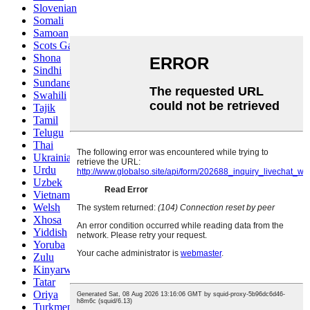
Slovenian
Somali
Samoan
Scots Gaelic
Shona
Sindhi
Sundanese
Swahili
Tajik
Tamil
Telugu
Thai
Ukrainian
Urdu
Uzbek
Vietnamese
Welsh
Xhosa
Yiddish
Yoruba
Zulu
Kinyarwanda
Tatar
Oriya
Turkmen