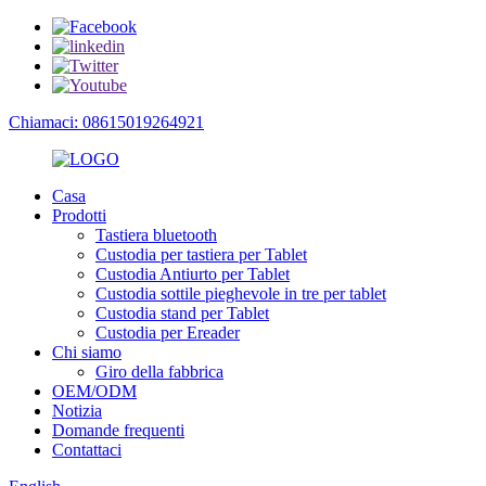
Chiamaci: 08615019264921
Casa
Prodotti
Tastiera bluetooth
Custodia per tastiera per Tablet
Custodia Antiurto per Tablet
Custodia sottile pieghevole in tre per tablet
Custodia stand per Tablet
Custodia per Ereader
Chi siamo
Giro della fabbrica
OEM/ODM
Notizia
Domande frequenti
Contattaci