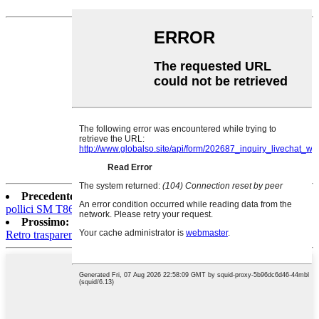
Precedente:
Custodia in TPU per Samsung Galaxy Tab S7 11
pollici SM T860 T865 Trifolding Funda con portamatite
Prossimo:
Custodia magnetica staccabile per iPad Pro 11 2021
Retro trasparente per iPad 10.9 2020 Custodia antiurto