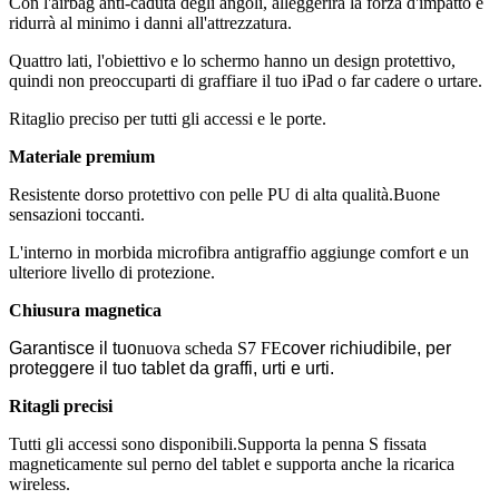
Con l'airbag anti-caduta degli angoli, alleggerirà la forza d'impatto e
ridurrà al minimo i danni all'attrezzatura.
Quattro lati, l'obiettivo e lo schermo hanno un design protettivo,
quindi non preoccuparti di graffiare il tuo iPad o far cadere o urtare.
Ritaglio preciso per tutti gli accessi e le porte.
Materiale premium
Resistente dorso protettivo con pelle PU di alta qualità.Buone
sensazioni toccanti.
L'interno in morbida microfibra antigraffio aggiunge comfort e un
ulteriore livello di protezione.
Chiusura magnetica
Garantisce il tuo
nuova scheda S7 FE
cover richiudibile, per
proteggere il tuo tablet da graffi, urti e urti.
Ritagli precisi
Tutti gli accessi sono disponibili.Supporta la penna S fissata
magneticamente sul perno del tablet e supporta anche la ricarica
wireless.