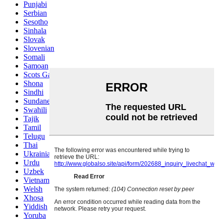
Punjabi
Serbian
Sesotho
Sinhala
Slovak
Slovenian
Somali
Samoan
Scots Gaelic
Shona
Sindhi
Sundanese
Swahili
Tajik
Tamil
Telugu
Thai
Ukrainian
Urdu
Uzbek
Vietnamese
Welsh
Xhosa
Yiddish
Yoruba