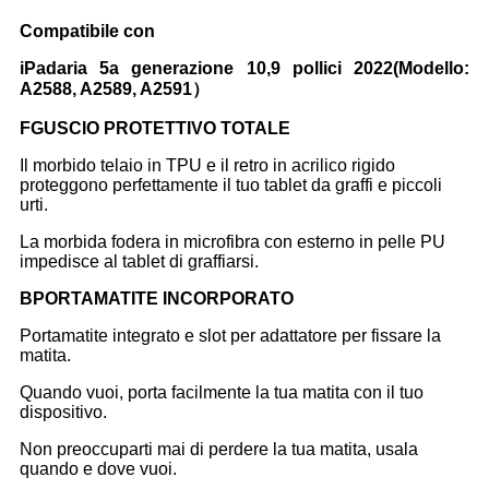
Compatibile con
iPad
aria 5a generazione 10,9 pollici 2022
(Modello:
A2588, A2589, A2591
）
F
GUSCIO PROTETTIVO TOTALE
Il morbido telaio in TPU e il retro in acrilico rigido
proteggono perfettamente il tuo tablet da graffi e piccoli
urti.
La morbida fodera in microfibra con esterno in pelle PU
impedisce al tablet di graffiarsi.
B
PORTAMATITE INCORPORATO
Portamatite integrato e slot per adattatore per fissare la
matita.
Quando vuoi, porta facilmente la tua matita con il tuo
dispositivo.
Non preoccuparti mai di perdere la tua matita, usala
quando e dove vuoi.