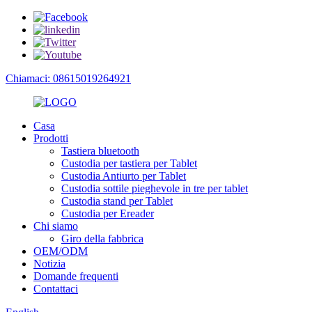
Chiamaci: 08615019264921
Casa
Prodotti
Tastiera bluetooth
Custodia per tastiera per Tablet
Custodia Antiurto per Tablet
Custodia sottile pieghevole in tre per tablet
Custodia stand per Tablet
Custodia per Ereader
Chi siamo
Giro della fabbrica
OEM/ODM
Notizia
Domande frequenti
Contattaci