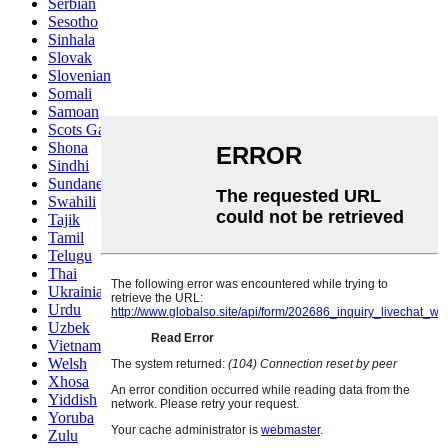
Serbian
Sesotho
Sinhala
Slovak
Slovenian
Somali
Samoan
Scots Gaelic
Shona
Sindhi
Sundanese
Swahili
Tajik
Tamil
Telugu
Thai
Ukrainian
Urdu
Uzbek
Vietnamese
Welsh
Xhosa
Yiddish
Yoruba
Zulu