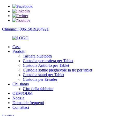
Chiamaci: 08615019264921
Casa
Prodotti
Tastiera bluetooth
Custodia per tastiera per Tablet
Custodia Antiurto per Tablet
Custodia sottile pieghevole in tre per tablet
Custodia stand per Tablet
Custodia per Ereader
Chi siamo
Giro della fabbrica
OEM/ODM
Notizia
Domande frequenti
Contattaci