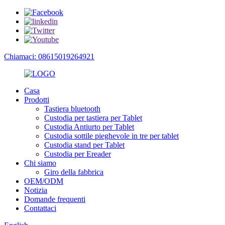
Chiamaci: 08615019264921
Casa
Prodotti
Tastiera bluetooth
Custodia per tastiera per Tablet
Custodia Antiurto per Tablet
Custodia sottile pieghevole in tre per tablet
Custodia stand per Tablet
Custodia per Ereader
Chi siamo
Giro della fabbrica
OEM/ODM
Notizia
Domande frequenti
Contattaci