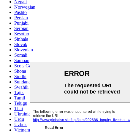
Nepali
Norwegian
Pashto
Persian
Punjabi
Serbian
Sesotho
Sinhala
Slovak
Slovenian
Somali
Samoan
Scots Gaelic
Shona
Sindhi
Sundanese
Swahili
Tajik
Tamil
Telugu
Thai
Ukrainian
Urdu
Uzbek
Vietnamese