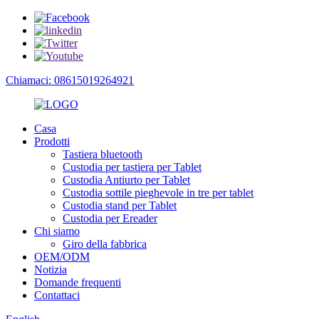
Chiamaci: 08615019264921
Casa
Prodotti
Tastiera bluetooth
Custodia per tastiera per Tablet
Custodia Antiurto per Tablet
Custodia sottile pieghevole in tre per tablet
Custodia stand per Tablet
Custodia per Ereader
Chi siamo
Giro della fabbrica
OEM/ODM
Notizia
Domande frequenti
Contattaci