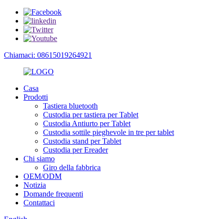
Chiamaci: 08615019264921
Casa
Prodotti
Tastiera bluetooth
Custodia per tastiera per Tablet
Custodia Antiurto per Tablet
Custodia sottile pieghevole in tre per tablet
Custodia stand per Tablet
Custodia per Ereader
Chi siamo
Giro della fabbrica
OEM/ODM
Notizia
Domande frequenti
Contattaci