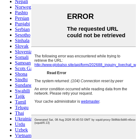
Nepali
Norwegian
Pashto
Persian
Punjabi
Serbian
Sesotho
Sinhala
Slovak
Slovenian
Somali
Samoan
Scots Gaelic
Shona
Sindhi
Sundanese
Swahili
Tajik
Tamil
Telugu
Thai
Ukrainian
Urdu
Uzbek
Vietnamese